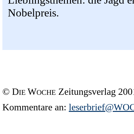
Nobelpreis.
© D
W
Zeitungsverlag 200
IE
OCHE
Kommentare an:
leserbrief@W
O