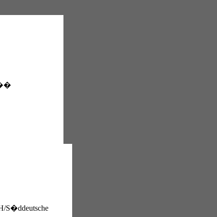
��
H/S�ddeutsche