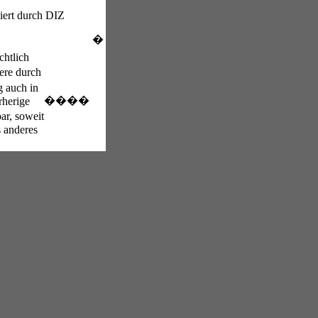
iert durch DIZ
�
chtlich
ere durch
g auch in
����
rherige
ar, soweit
s anderes