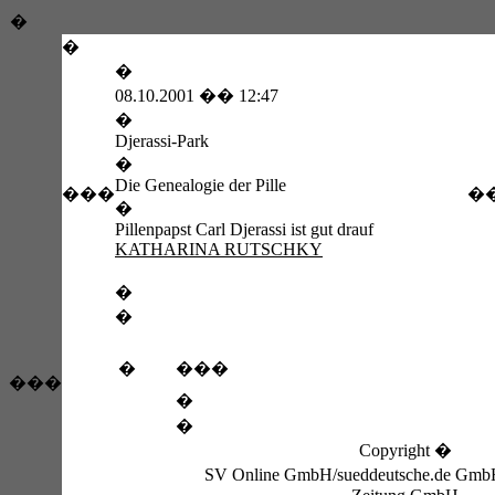
�
�
�
08.10.2001 �� 12:47
�
Djerassi-Park
�
Die Genealogie der Pille
���
�
�
Pillenpapst Carl Djerassi ist gut drauf
KATHARINA RUTSCHKY
�
�
�
���
���
�
�
Copyright �
SV Online GmbH/sueddeutsche.de Gmb