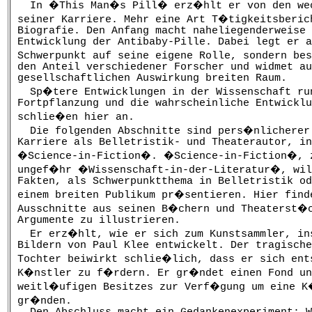
In �This Man�s Pill� erz�hlt er von den wec
seiner Karriere. Mehr eine Art T�tigkeitsberic
Biografie. Den Anfang macht naheliegenderweise 
Entwicklung der Antibaby-Pille. Dabei legt er a
Schwerpunkt auf seine eigene Rolle, sondern be
den Anteil verschiedener Forscher und widmet au
gesellschaftlichen Auswirkung breiten Raum.
Sp�tere Entwicklungen in der Wissenschaft run
Fortpflanzung und die wahrscheinliche Entwicklu
schlie�en hier an.
Die folgenden Abschnitte sind pers�nlicherer
Karriere als Belletristik- und Theaterautor, in
�Science-in-Fiction�. �Science-in-Fiction�, 
ungef�hr �Wissenschaft-in-der-Literatur�, wil
Fakten, als Schwerpunktthema in Belletristik od
einem breiten Publikum pr�sentieren. Hier find
Ausschnitte aus seinen B�chern und Theaterst�
Argumente zu illustrieren.
Er erz�hlt, wie er sich zum Kunstsammler, in
Bildern von Paul Klee entwickelt. Der tragische
Tochter beiwirkt schlie�lich, dass er sich ent
K�nstler zu f�rdern. Er gr�ndet einen Fond un
weitl�ufigen Besitzes zur Verf�gung um eine K
gr�nden.
Den Abschluss macht ein Gedankenexperiment: W