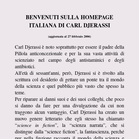
BENVENUTI SULLA HOMEPAGE
ITALIANA DI CARL DJERASSI
(aggiornata al 27 febbraio 2006)
Carl Djerassi è noto soprattutto per essere il padre della
Pillola anticoncezionale e per la sua vasta attività di
scienziato nel campo degli antistaminici e degli
antibiotici.
All'età di sessant'anni, però, Djerassi si è rivolto alla
scrittura col desiderio di gettare un ponte tra il mondo
della scienza e quel pubblico più vasto che spesso la
teme.
Per riparare ai danni suoi e dei suoi colleghi, che poco
si danno da fare per una divulgazione da cui non
traggono alcun vantaggio, Carl Djerassi ha creato un
nuovo genere letterario che egli stesso ha chiamato
“
science in fiction
”, la “scienza narrata”, che si
distingue dalla “science fiction”, la fantascienza, perché
pur nella finzione racconta il mondo della scienza e