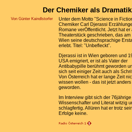
Der Chemiker als Dramatik
Von Günter Kaindlstorfer
Unter dem Motto "Science in Fiction
Chemiker Carl Djerassi Erzählung
Romane verÖffentlicht. Jetzt hat er
Theaterstück geschrieben, das am 
Wien seine deutschsprachige Erst
erlebt. Titel: "Unbefleckt".
Djerassi ist in Wien geboren und 1
USA emigriert, er ist als Vater der
Antibabypille berühmt geworden un
sich seit einiger Zeit auch als Schrif
Von Österreich hat er lange Zeit ni
wissen wollen - das ist jetzt anders
geworden.
Im Interview gibt sich der 76jährige
Wissenschafter und Literat witzig 
schlagfertig. Allüren hat er trotz sei
Erfolge keine.