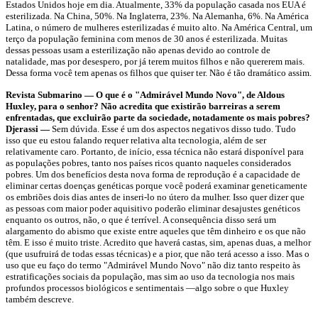
Estados Unidos hoje em dia. Atualmente, 33% da população casada nos EUA é
esterilizada. Na China, 50%. Na Inglaterra, 23%. Na Alemanha, 6%. Na América
Latina, o número de mulheres esterilizadas é muito alto. Na América Central, um
terço da população feminina com menos de 30 anos é esterilizada. Muitas
dessas pessoas usam a esterilização não apenas devido ao controle de
natalidade, mas por desespero, por já terem muitos filhos e não quererem mais.
Dessa forma você tem apenas os filhos que quiser ter. Não é tão dramático assim.
Revista Submarino — O que é o "Admirável Mundo Novo", de Aldous
Huxley, para o senhor? Não acredita que existirão barreiras a serem
enfrentadas, que excluirão parte da sociedade, notadamente os mais pobres?
Djerassi —
Sem dúvida. Esse é um dos aspectos negativos disso tudo. Tudo
isso que eu estou falando requer relativa alta tecnologia, além de ser
relativamente caro. Portanto, de início, essa técnica não estará disponível para
as populações pobres, tanto nos países ricos quanto naqueles considerados
pobres. Um dos benefícios desta nova forma de reprodução é a capacidade de
eliminar certas doenças genéticas porque você poderá examinar geneticamente
os embriões dois dias antes de inseri-lo no útero da mulher. Isso quer dizer que
as pessoas com maior poder aquisitivo poderão eliminar desajustes genéticos
enquanto os outros, não, o que é terrível. A consequência disso será um
alargamento do abismo que existe entre aqueles que têm dinheiro e os que não
têm. E isso é muito triste. Acredito que haverá castas, sim, apenas duas, a melhor
(que usufruirá de todas essas técnicas) e a pior, que não terá acesso a isso. Mas o
uso que eu faço do termo "Admirável Mundo Novo" não diz tanto respeito às
estratificações sociais da população, mas sim ao uso da tecnologia nos mais
profundos processos biológicos e sentimentais —algo sobre o que Huxley
também descreve.