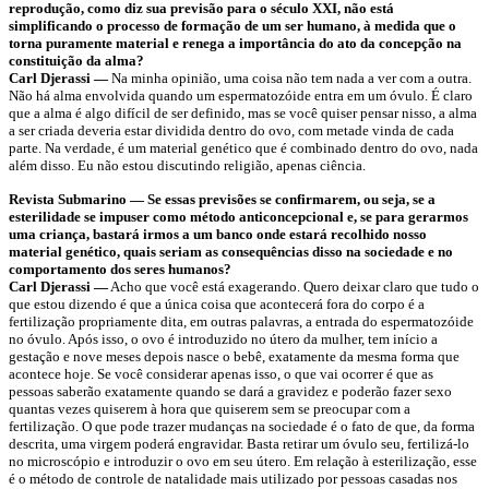
reprodução, como diz sua previsão para o século XXI, não está
simplificando o processo de formação de um ser humano, à medida que o
torna puramente material e renega a importância do ato da concepção na
constituição da alma?
Carl Djerassi —
Na minha opinião, uma coisa não tem nada a ver com a outra.
Não há alma envolvida quando um espermatozóide entra em um óvulo. É claro
que a alma é algo difícil de ser definido, mas se você quiser pensar nisso, a alma
a ser criada deveria estar dividida dentro do ovo, com metade vinda de cada
parte. Na verdade, é um material genético que é combinado dentro do ovo, nada
além disso. Eu não estou discutindo religião, apenas ciência.
Revista Submarino — Se essas previsões se confirmarem, ou seja, se a
esterilidade se impuser como método anticoncepcional e, se para gerarmos
uma criança, bastará irmos a um banco onde estará recolhido nosso
material genético, quais seriam as consequências disso na sociedade e no
comportamento dos seres humanos?
Carl Djerassi —
Acho que você está exagerando. Quero deixar claro que tudo o
que estou dizendo é que a única coisa que acontecerá fora do corpo é a
fertilização propriamente dita, em outras palavras, a entrada do espermatozóide
no óvulo. Após isso, o ovo é introduzido no útero da mulher, tem início a
gestação e nove meses depois nasce o bebê, exatamente da mesma forma que
acontece hoje. Se você considerar apenas isso, o que vai ocorrer é que as
pessoas saberão exatamente quando se dará a gravidez e poderão fazer sexo
quantas vezes quiserem à hora que quiserem sem se preocupar com a
fertilização. O que pode trazer mudanças na sociedade é o fato de que, da forma
descrita, uma virgem poderá engravidar. Basta retirar um óvulo seu, fertilizá-lo
no microscópio e introduzir o ovo em seu útero. Em relação à esterilização, esse
é o método de controle de natalidade mais utilizado por pessoas casadas nos