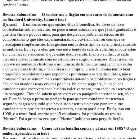
América Latina.
Revista Submarino —
O senhor usa a ficção em um curso de doutoramento
na Stanford University. Como é isso?
Djerassi —
É um curso em que ensino ética biomédica. Ao invés de fazer
conferências sobre o assunto, eu peço a meus estudantes, que já são graduados e
que têm vinte e poucos anos, para que descrevam problemas éticos ou de
comportamento que eles experimentaram ou ouviram falar ou com que se
preocupam simplesmente. Eles gostam muito desse tipo de aula, principalmente
as mulheres. Eu peço a eles que vão até a frente da sala de aula, finjam que estão
em uma ficção e encenem o que estão descrevendo. E então eu discuto cada
história individualmente com os estudantes e sugiro alterações. A partir daí, eu
removo os nomes das histórias e as numero, de forma que ninguém mais saiba
de quem é cada história, a não a ser a sua própria. E isso funciona muito bem
porque são os estudantes que expõem os problemas a serem discutidos, não o
professor. Eles se sentem mais confortáveis tratando os problemas como ficção e
não como histórias reais vividas por eles. Na etapa seguinte, eu peço aos
estudantes que escrevam cada história coletivamente, com cada um escrevendo
um parágrafo. Eles não sabem quem escreveu o parágrafo anterior ao seu, só eu
sei. E então pego o primeiro parágrafo para que um estudante reescreva o
segundo, pego o segundo que havia sido escrito e o envio para um outro
estudante para que ele reescreva o terceiro, e assim por diante. Eu fiz isso em
1998, e o texto final, escrito por 15 estudantes, foi publicado na revista
"Nature". Foi a primeira vez que a "Nature" publicou uma peça de ficção.
Revista Submarino —
Como foi sua batalha contra o câncer em 1985? O que
senhor aprendeu com isso?
Djerassi —
Aprendi que não sou imortal (risos). Eu nunca havia me preocupado