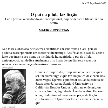
14 a 20 de julho de 2000
O pai da pílula faz ficção
Carl Djerassi, o criador do anticoncepcional, hoje se dedica à literatura e ao
teatro
MAURO HOSSEPIAN
Não fosse a obsessão pelos temas científicos em seus textos, Carl Djerassi
poderia passar por mais um escritor e dramaturgo. Aos 76 anos, quase 50 após o
feito que inseriu seu nome na história da humanidade, o pai da pílula
anticoncepcional dedica atualmente oito horas de seu dia, sete vezes por
semana, a escrever peças de teatro e romances.
Divulgação
Como ele próprio diz, é hoje um novelista que quer
ser um dramaturgo e que faz um pouco de ciência nas
horas vagas. Djerassi é professor titular da cadeira de
éticas biomédicas na Stanford University, na
Califórnia, Estados Unidos, país para onde migrou
com sua família, fugindo da Áustria nazista. Em suas
aulas, os doutorandos escrevem peças de ficção
coletivamente. O professor faz, ao ensinar ciência, o
que
i
Carl Djerass