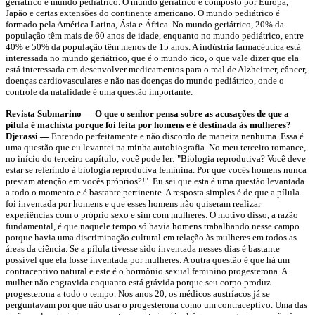
geriátrico e mundo pediátrico. O mundo geriátrico é composto por Europa,
Japão e certas extensões do continente americano. O mundo pediátrico é
formado pela América Latina, Ásia e África. No mundo geriátrico, 20% da
população têm mais de 60 anos de idade, enquanto no mundo pediátrico, entre
40% e 50% da população têm menos de 15 anos. A indústria farmacêutica está
interessada no mundo geriátrico, que é o mundo rico, o que vale dizer que ela
está interessada em desenvolver medicamentos para o mal de Alzheimer, câncer,
doenças cardiovasculares e não nas doenças do mundo pediátrico, onde o
controle da natalidade é uma questão importante.
Revista Submarino — O que o senhor pensa sobre as acusações de que a
pílula é machista porque foi feita por homens e é destinada às mulheres?
Djerassi —
Entendo perfeitamente e não discordo de maneira nenhuma. Essa é
uma questão que eu levantei na minha autobiografia. No meu terceiro romance,
no início do terceiro capítulo, você pode ler: "Biologia reprodutiva? Você deve
estar se referindo à biologia reprodutiva feminina. Por que vocês homens nunca
prestam atenção em vocês próprios?!". Eu sei que esta é uma questão levantada
a todo o momento e é bastante pertinente. A resposta simples é de que a pílula
foi inventada por homens e que esses homens não quiseram realizar
experiências com o próprio sexo e sim com mulheres. O motivo disso, a razão
fundamental, é que naquele tempo só havia homens trabalhando nesse campo
porque havia uma discriminação cultural em relação às mulheres em todos as
áreas da ciência. Se a pílula tivesse sido inventada nesses dias é bastante
possível que ela fosse inventada por mulheres. A outra questão é que há um
contraceptivo natural e este é o hormônio sexual feminino progesterona. A
mulher não engravida enquanto está grávida porque seu corpo produz
progesterona a todo o tempo. Nos anos 20, os médicos austríacos já se
perguntavam por que não usar o progesterona como um contraceptivo. Uma das