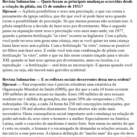
Revista Submarino — Quais foram as principais mudanças ocorridas desde
a criação da pílula, em 15 de outubro de 1951?
Djerassi —
A pílula possibilitou o sexo sem procriação, o que vai contra o
pensamento da igreja católica, que diz que você só pode fazer sexo quando
existe a possibilidade de procriação. Só que muitas pessoas não aceitam isso. A
pílula simplificou a decisão de fazer sexo por divertimento. Mas o segundo
passo na separação entre sexo e procriação veio anos mais tarde, em 1977,
quando a primeira fertilização "in vitro" ocorreu na Inglaterra. Com a pílula,
você pode ter sexo sem gerar uma criança, mas se você quiser ter uma criança
basta fazer sexo sem a pílula. Com a fertilização "in vitro", tornou-se possível
ter filhos sem fazer sexo. E então você tem essa combinação de pílula com
fertilização "in vitro", sobre o que eu falo nesse cenário traçado para o século
XXI, quando se fará sexo apenas por divertimento, amor ou luxúria, e a
reprodução —a fertilização— será feita no microscópio. E apenas quando você
quiser, ou seja, não haverá mais gravidez acidental.
Revista Submarino — E os reflexos sociais decorrentes dessa nova ordem?
Djerassi —
Para responder isso é preciso relembrar uma estatística da
Organização Mundial da Saúde (OMS), que diz que a cada 24 horas ocorrem
100 milhões de atos sexuais no mundo. Esses 100 milhões de atos sexuais
resultam em 1 milhão de gestações, das quais 50% são inesperadas e 25%,
indesejadas. Ou seja, a cada 24 horas há 250 mil concepções indesejadas, que
provocam 150 mil abortos diariamente.
Esses abortos não serão mais
necessários. Outra consequência social importante será a mudança na relação de
poder advindo do sexo entre o homem e a mulher. Especialmente na América
Latina, onde o conceito de machismo é muito forte. Sem entrar no mérito do que
é certo ou errado, o homem é o encarregado de demandar as relações sexuais, de
dar início a esse processo. A clássica definição do "macho man" diz que ele deve