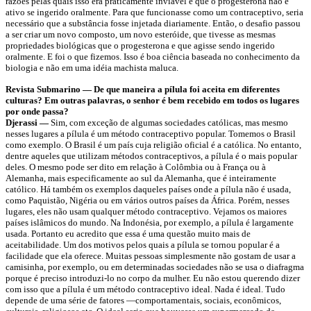
razões pelas quais isso era praticamente inviável é que o progesterona não é
ativo se ingerido oralmente. Para que funcionasse como um contraceptivo, seria
necessário que a substância fosse injetada diariamente. Então, o desafio passou
a ser criar um novo composto, um novo esteróide, que tivesse as mesmas
propriedades biológicas que o progesterona e que agisse sendo ingerido
oralmente. E foi o que fizemos. Isso é boa ciência baseada no conhecimento da
biologia e não em uma idéia machista maluca.
Revista Submarino — De que maneira a pílula foi aceita em diferentes
culturas? Em outras palavras, o senhor é bem recebido em todos os lugares
por onde passa?
Djerassi —
Sim, com exceção de algumas sociedades católicas, mas mesmo
nesses lugares a pílula é um método contraceptivo popular. Tomemos o Brasil
como exemplo. O Brasil é um país cuja religião oficial é a católica. No entanto,
dentre aqueles que utilizam métodos contraceptivos, a pílula é o mais popular
deles. O mesmo pode ser dito em relação à Colômbia ou à França ou à
Alemanha, mais especificamente ao sul da Alemanha, que é inteiramente
católico. Há também os exemplos daqueles países onde a pílula não é usada,
como Paquistão, Nigéria ou em vários outros países da África. Porém, nesses
lugares, eles não usam qualquer método contraceptivo. Vejamos os maiores
países islâmicos do mundo. Na Indonésia, por exemplo, a pílula é largamente
usada. Portanto eu acredito que essa é uma questão muito mais de
aceitabilidade. Um dos motivos pelos quais a pílula se tornou popular é a
facilidade que ela oferece. Muitas pessoas simplesmente não gostam de usar a
camisinha, por exemplo, ou em determinadas sociedades não se usa o diafragma
porque é preciso introduzi-lo no corpo da mulher. Eu não estou querendo dizer
com isso que a pílula é um método contraceptivo ideal. Nada é ideal. Tudo
depende de uma série de fatores —comportamentais, sociais, econômicos,