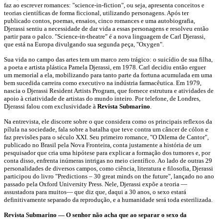
faz ao escrever romances: "science-in-fiction", ou seja, apresenta conceitos e
teorias científicas de forma ficcional, utilizando personagens. Após ter
publicado contos, poemas, ensaios, cinco romances e uma autobiografia,
Djerassi sentiu a necessidade de dar vida a essas personagens e resolveu então
partir para o palco. "Science-in-theatre" é a nova linguagem de Carl Djerassi,
que está na Europa divulgando sua segunda peça, "Oxygen".
Sua vida no campo das artes tem um marco zero trágico: o suicídio de sua filha,
a poeta e artista plástica Pamela Djerassi, em 1978. Carl decidiu então erguer
um memorial a ela, mobilizando para tanto parte da fortuna acumulada em uma
bem sucedida carreira como executivo na indústria farmacêutica. Em 1979,
nascia o Djerassi Resident Artists Program, que fornece estrutura e atividades de
apoio à criatividade de artistas do mundo inteiro. Por telefone, de Londres,
Djerassi falou com exclusividade à
Revista Submarino
.
Na entrevista, ele discorre sobre o que considera como os principais reflexos da
pílula na sociedade, fala sobre a batalha que teve contra um câncer de cólon e
faz previsões para o século XXI. Seu primeiro romance, "O Dilema de Cantor",
publicado no Brasil pela Nova Fronteira, conta justamente a história de um
pesquisador que cria uma hipótese para explicar a formação dos tumores e, por
conta disso, enfrenta inúmeras intrigas no meio científico. Ao lado de outras 29
personalidades de diversos campos, como ciência, literatura e filosofia, Djerassi
participou do livro "Predictions – 30 great minds on the future", lançado no ano
passado pela Oxford University Press. Nele, Djerassi expõe a teoria —
assustadora para muitos— que diz que, daqui a 30 anos, o sexo estará
definitivamente separado da reprodução, e a humanidade será toda esterilizada.
Revista Submarino — O senhor não acha que ao separar o sexo da