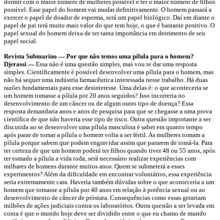
dormir com o maior número de mulheres possível e ter o maior número de filhos
possível. Esse papel do homem vai mudar definitivamente. O homem passará a
exercer o papel de doador de esperma, será um papel biológico. Daí em diante o
papel de pai terá muito mais valor do que tem hoje, o que é bastante positivo. O
papel sexual do homem deixa de ter tanta importância em detrimento de seu
papel social.
Revista Submarino — Por que não temos uma pílula para o homem?
Djerassi —
Essa não é uma questão simples, mas vou te dar uma resposta
simples. Cientificamente é possível desenvolver uma pílula para o homem, mas
não há sequer uma indústria farmacêutica interessada nesse trabalho. Há duas
razões fundamentais para esse desinteresse. Uma delas é: o que aconteceria se
um homem tomasse a pílula por 20 anos seguidos? Isso incorreria no
desenvolvimento de um câncer ou de algum outro tipo de doença? Essa
resposta demandaria anos e anos de pesquisa para que se chegasse a uma prova
científica de que não haveria esse tipo de risco. Outra questão importante a ser
discutida ao se desenvolver uma pílula masculina é saber em quanto tempo
após parar de tomar a pílula o homem volta a ser fértil. As mulheres tomam a
pílula porque sabem que podem engravidar assim que pararem de tomá-la. Para
ter certeza de que um homem poderá ter filhos quando tiver 48 ou 55 anos, após
ter tomado a pílula a vida toda, será necessário realizar experiências com
milhares de homens durante muitos anos. Quem se submeterá a esses
experimentos? Além da dificuldade em encontrar voluntários, essa experiência
seria extremamente cara. Haveria também dúvidas sobre o que aconteceria a um
homem que tomasse a pílula por 40 anos em relação à potência sexual ou ao
desenvolvimento de câncer de próstata. Consequências como essas gerariam
milhões de ações judiciais contra os laboratórios. Outra questão a ser levada em
conta é que o mundo hoje deve ser dividido entre o que eu chamo de mundo