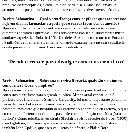
culturais, religiosos etc. O ideal seria que houvesse um supermercado de
produtos contraceptivos, e cada um escolheria o seu. Mas isso jamais vai
acontecer porque já não há mais interesse em desenvolver novos métodos.
Revista Submarino — Qual a semelhança entre as pílulas que encontramos
hoje em dia nas farmácias e aquela que o senhor inventou nos anos 50?
Djerassi —
Há centenas de contraceptivos no mercado, mas apenas seis
diferentes entidades químicas. Esses seis compostos são quimicamente muito
similares àquele da pílula de 1951. Um deles é exatamente o mesmo. Portanto
há milhões de mulheres atualmente tomando exatamente a mesma substância
criada por nós naquele ano. Isso é surpreendente para mim.
"Decidi escrever para divulgar conceitos científicos"
Revista Submarino — Sobre sua carreira literária, quais são suas fontes
como leitor? Quem o inspirou?
Djerassi —
Eu resolvi começar a escrever romances para divulgar importantes
conceitos científicos para o grande público. Minha atual esposa, que é
professora de literatura na Stanford University, foi muito importante para mim
nessa decisão. Entre os escritores, não sigo um modelo específico. Leio
bastante, mas creio que nenhum deles escreve no gênero que eu escrevo, o qual
eu chamo de "science-in-fiction", para diferenciar da ficção científica ("science
fiction"). Como referência, eu citaria Sinclair Lewis, vencedor do Nobel (1930),
e na Inglaterra, C.P. Snow, que escreveu livros relativos à ciência. Citaria
também John Updike, que escreveu livros do gênero, e Philip Roth.