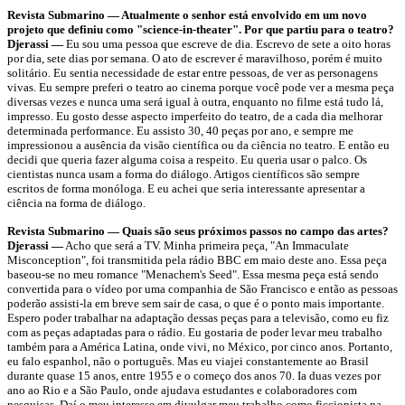
Revista Submarino — Atualmente o senhor está envolvido em um novo
projeto que definiu como "science-in-theater". Por que partiu para o teatro?
Djerassi —
Eu sou uma pessoa que escreve de dia. Escrevo de sete a oito horas
por dia, sete dias por semana. O ato de escrever é maravilhoso, porém é muito
solitário. Eu sentia necessidade de estar entre pessoas, de ver as personagens
vivas. Eu sempre preferi o teatro ao cinema porque você pode ver a mesma peça
diversas vezes e nunca uma será igual à outra, enquanto no filme está tudo lá,
impresso. Eu gosto desse aspecto imperfeito do teatro, de a cada dia melhorar
determinada performance. Eu assisto 30, 40 peças por ano, e sempre me
impressionou a ausência da visão científica ou da ciência no teatro. E então eu
decidi que queria fazer alguma coisa a respeito. Eu queria usar o palco. Os
cientistas nunca usam a forma do diálogo. Artigos científicos são sempre
escritos de forma monóloga. E eu achei que seria interessante apresentar a
ciência na forma de diálogo.
Revista Submarino — Quais são seus próximos passos no campo das artes?
Djerassi —
Acho que será a TV. Minha primeira peça, "An Immaculate
Misconception", foi transmitida pela rádio BBC em maio deste ano. Essa peça
baseou-se no meu romance "Menachem's Seed". Essa mesma peça está sendo
convertida para o vídeo por uma companhia de São Francisco e então as pessoas
poderão assisti-la em breve sem sair de casa, o que é o ponto mais importante.
Espero poder trabalhar na adaptação dessas peças para a televisão, como eu fiz
com as peças adaptadas para o rádio. Eu gostaria de poder levar meu trabalho
também para a América Latina, onde vivi, no México, por cinco anos. Portanto,
eu falo espanhol, não o português. Mas eu viajei constantemente ao Brasil
durante quase 15 anos, entre 1955 e o começo dos anos 70. Ia duas vezes por
ano ao Rio e a São Paulo, onde ajudava estudantes e colaboradores com
pesquisas. Daí o meu interesse em divulgar meu trabalho como ficcionista na