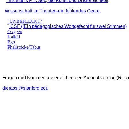
This Man's Pill: Sex, die Kunst und Unsterblichkeit
Wissenschaft im Theater--ein fehlendes Genre.
"UNBEFLECKT"
"
ICSI" ((Ein pädagogisches Wortgefecht für zwei Stimmen)
Oxygen
Kalkül
Ego
Phallstricke/Tabus
Fragen und Kommentare erreichen den Autor als e-mail (RE:c
djerassi@stanford.edu